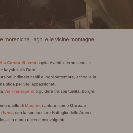
line moreniche, laghi e le vicine montagne
lla Canoa di Ivrea
ospita eventi internazionali e
 e kayak sulla Dora.
rsioni indimenticabili e, ogni settembre, accoglie la
a sfida per veri appassionati.
 la
Via Francigena
ti guiderà tra spiritualità, borghi
come quello di
Masino
, santuari come
Oropa
e
i Ivrea
, con la spettacolare Battaglia delle Arance,
i locali in modo unico e coinvolgente.