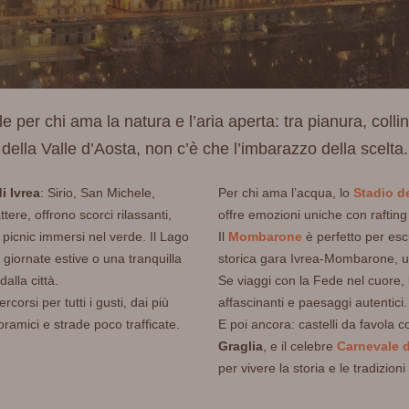
le per chi ama la natura e l’aria aperta: tra pianura, col
della Valle d’Aosta, non c’è che l’imbarazzo della scelta.
i Ivrea
: Sirio, San Michele,
Per chi ama l’acqua, lo
Stadio de
re, offrono scorci rilassanti,
offre emozioni uniche con rafting
r picnic immersi nel verde. Il Lago
Il
Mombarone
è perfetto per escu
 giornate estive o una tranquilla
storica gara Ivrea-Mombarone, un
alla città.
Se viaggi con la Fede nel cuore,
corsi per tutti i gusti, dai più
affascinanti e paesaggi autentici.
noramici e strade poco trafficate.
E poi ancora: castelli da favola 
Graglia
, e il celebre
Carnevale d
per vivere la storia e le tradizion