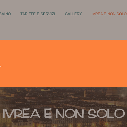
BBAINO
TARIFFE E SERVIZI
GALLERY
IVREA E NON SOLO
INO, CITTA’ MAGICA!
LA CANOA A IVREA
VALLE D’AOSTA
SCI NAUTICO
LE BETULLE – GOLF CLUB BIEL
i.
EQUITAZIONE
PARAPENDIO
ARRAMPICATA
IVREA E NON SOLO