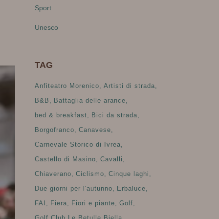
Sport
Unesco
TAG
Anfiteatro Morenico
Artisti di strada
B&B
Battaglia delle arance
bed & breakfast
Bici da strada
Borgofranco
Canavese
Carnevale Storico di Ivrea
Castello di Masino
Cavalli
Chiaverano
Ciclismo
Cinque laghi
Due giorni per l'autunno
Erbaluce
FAI
Fiera
Fiori e piante
Golf
Golf Club Le Betulle Biella