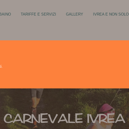
BBAINO
TARIFFE E SERVIZI
GALLERY
IVREA E NON SOLO
INO, CITTA’ MAGICA!
LA CANOA A IVREA
VALLE D’AOSTA
SCI NAUTICO
LE BETULLE – GOLF CLUB BIEL
i.
EQUITAZIONE
PARAPENDIO
ARRAMPICATA
CARNEVALE IVREA