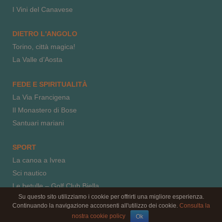
I Vini del Canavese
DIETRO L'ANGOLO
Torino, città magica!
La Valle d’Aosta
FEDE E SPIRITUALITÀ
La Via Francigena
Il Monastero di Bose
Santuari mariani
SPORT
La canoa a Ivrea
Sci nautico
Le betulle – Golf Club Biella
Su questo sito utilizziamo i cookie per offrirti una migliore esperienza.
Equitazione
Continuando la navigazione acconsenti all'utilizzo dei cookie.
Consulta la
Parapendio
nostra cookie policy
Ok