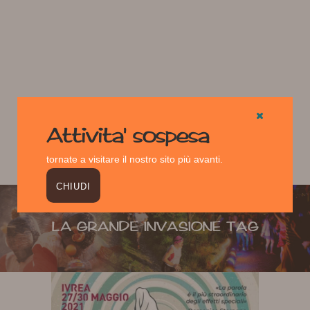
Attivita' sospesa
tornate a visitare il nostro sito più avanti.
CHIUDI
LA GRANDE INVASIONE TAG