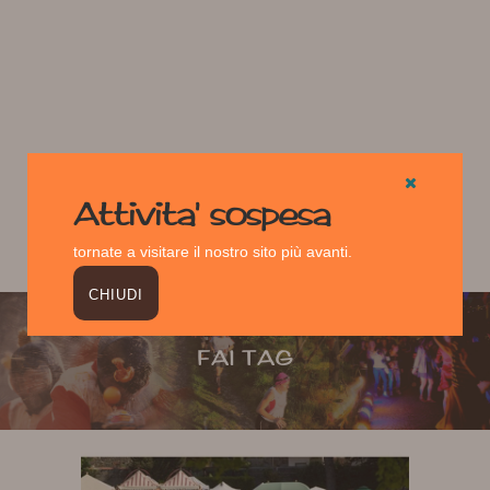
Attivita' sospesa
tornate a visitare il nostro sito più avanti.
CHIUDI
FAI TAG