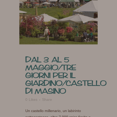
DAL 3 AL 5
MAGGIO/TRE
GIORNI PER IL
GIARDINO/CASTELLO
DI MASINO
0
Likes
Share
Un castello millenario, un labirinto
settecentesco, oltre 7.000 spire fiorite e