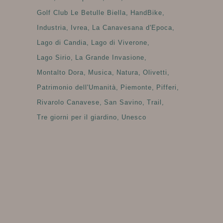
Golf Club Le Betulle Biella
HandBike
Industria
Ivrea
La Canavesana d'Epoca
Lago di Candia
Lago di Viverone
Lago Sirio
La Grande Invasione
Montalto Dora
Musica
Natura
Olivetti
Patrimonio dell'Umanità
Piemonte
Pifferi
Rivarolo Canavese
San Savino
Trail
Tre giorni per il giardino
Unesco